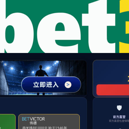
Sunbet·申博(中国区)有限公司-官方网站
(股票代
首页
新闻资讯
产品和方案
人力资源
技