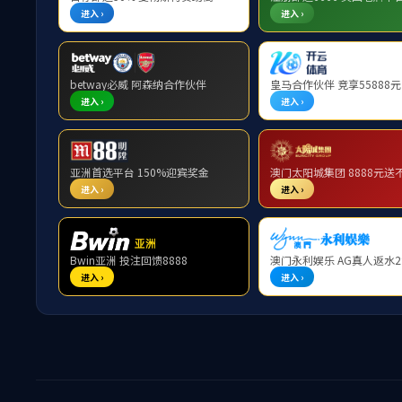
关于sunbet申搏官方
网站
公司介绍
企业文化
荣誉资质
发展历程
sunbet申搏官方网站优势