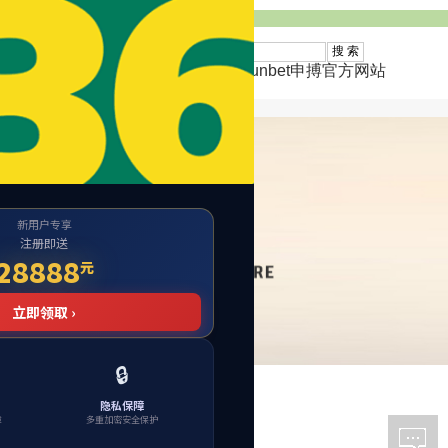
码：002413)
联系我们
企业邮箱
术支持
投资者关系
关于sunbet申搏官方网站