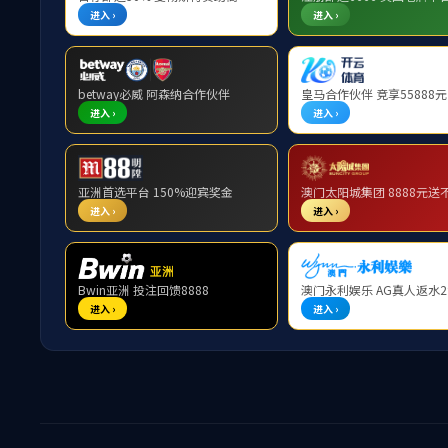
首页
sunbet申搏官方网站优势
关于sunbet申搏官方
网站
公司介绍
企业文化
荣誉资质
发展历程
sunbet申搏官方网站优势