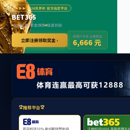
Sunbet·申博(中国区)有限公司-官方
网站