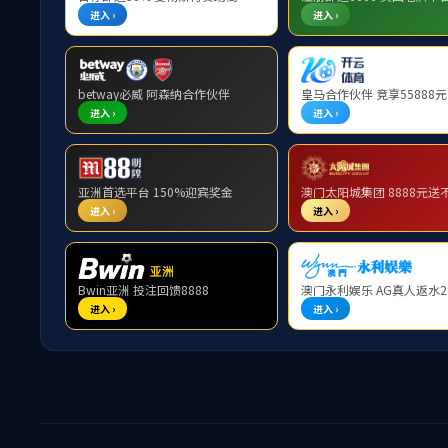
首页
智能控制
关于sunbet申搏官方
网站
在智能控制领域，依托
累，专注于智能化装备领
公司介绍
企业文化
荣誉资质
发展历程
sunbet申搏官方网站优势