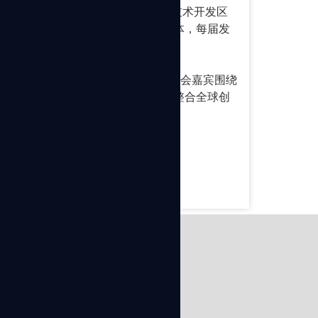
办，北京市经济和信息化局、北京经济技术开发区
共识、对接需求、推动合作的核心载体，每届发
专题论坛、成果展示等多个环节。与会嘉宾围绕
发展等关键议题展开深入研讨，力求整合全球创
实基础。
官网微信