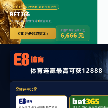
首页
sunbet申搏官方网站动态
6G大会，在京启幕——理工sunb