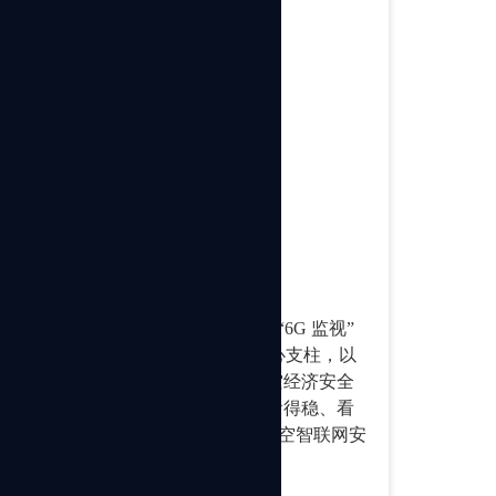
技术底座。其中，“6G 通信”“6G 监视”
网作为低空智联网构建与安全运行的核心支柱，以
景下低空无人机精准感知，筑牢低空经济安全
心技术创新，突破低空目标 “看得见、看得稳、看
项，形成可直接落地的完整方案，为低空智联网安